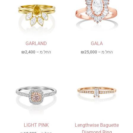
GARLAND
GALA
החל מ –
25,000
₪
החל מ –
2,400
₪
LIGHT PINK
Lengthwise Baguette
Diamond Ring