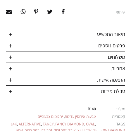
שיתוף
תיאור התכשיט
פרטים נוספים
משלוחים
אחריות
התאמה אישית
טבלת מידות
מק"ט
R140
קטגוריות
טבעות אירוסין עדינות
,
יהלומים צבעוניים
14K
,
ALTERNATIVE
,
FANCY
,
FANCY DIAMOND
,
OVAL
,
TAGS
YELLOW DIAMOND
,
YELLOW
,
אובל
,
זהב ורוד
,
זהב לבן
,
זהב צהוב
,
טבעי
,