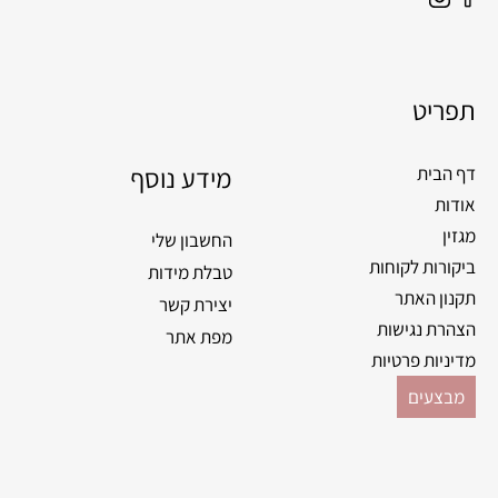
I
a
n
c
s
e
t
תפריט
b
a
o
g
o
מידע נוסף
r
דף הבית
k
a
אודות
m
מגזין
החשבון שלי
ביקורות לקוחות
טבלת מידות
תקנון האתר
יצירת קשר
הצהרת נגישות
מפת אתר
מדיניות פרטיות
מבצעים