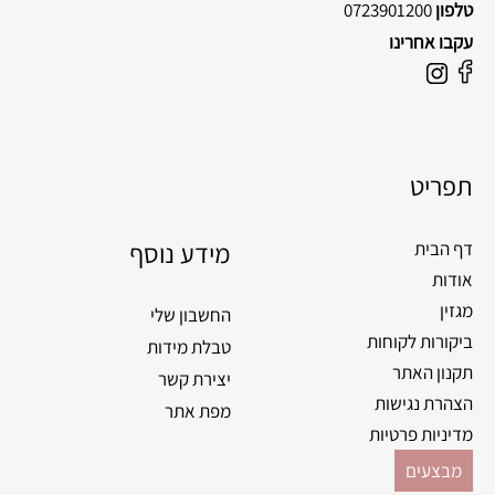
טלפון
0723901200
עקבו אחרינו
F
I
a
n
c
s
e
t
תפריט
b
a
o
g
o
מידע נוסף
r
דף הבית
k
a
אודות
m
מגזין
החשבון שלי
ביקורות לקוחות
טבלת מידות
תקנון האתר
יצירת קשר
הצהרת נגישות
מפת אתר
מדיניות פרטיות
מבצעים