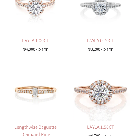
LAYLA 1.00CT
LAYLA 0.70CT
החל מ -
3,200
₪
החל מ -
4,000
₪
Lengthwise Baguette
LAYLA 1.50CT
Diamond Ring
החל מ -
4,700
₪