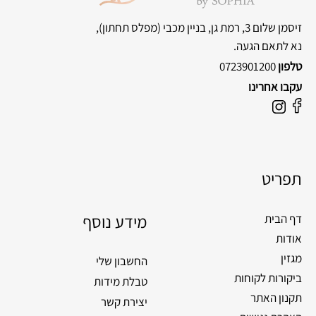
זיסמן שלום 3, רמת גן, בניין מכבי
(מפלס תחתון),
נא לתאם הגעה.
טלפון
0723901200
עקבו אחרינו
F
I
a
n
c
s
e
t
תפריט
b
a
o
g
o
מידע נוסף
r
דף הבית
k
a
אודות
m
מגזין
החשבון שלי
ביקורות לקוחות
טבלת מידות
תקנון האתר
יצירת קשר