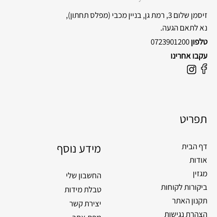
זיסמן שלום 3, רמת גן, בניין מכבי
(מפלס תחתון),
נא לתאם הגעה.
טלפון
0723901200
עקבו אחרינו
F
I
a
n
c
s
e
t
תפריט
b
a
o
g
o
מידע נוסף
r
דף הבית
k
a
אודות
m
מגזין
החשבון שלי
ביקורות לקוחות
טבלת מידות
תקנון האתר
יצירת קשר
הצהרת נגישות