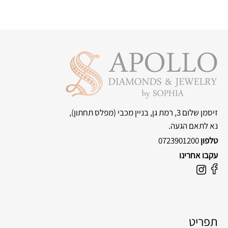
זיסמן שלום 3, רמת גן, בניין מכבי
(מפלס תחתון),
נא לתאם הגעה.
טלפון
0723901200
עקבו אחרינו
F
I
a
n
c
s
e
t
תפריט
b
a