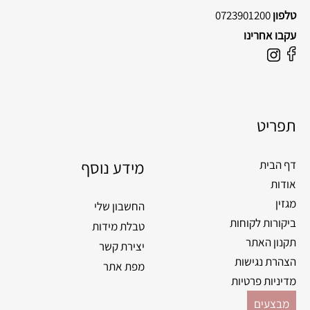
טלפון
0723901200
עקבו אחרינו
F
I
a
n
c
s
e
t
תפריט
b
a
o
g
o
מידע נוסף
r
דף הבית
k
a
אודות
m
מגזין
החשבון שלי
ביקורות לקוחות
טבלת מידות
תקנון האתר
יצירת קשר
הצהרת נגישות
מפת אתר
מדיניות פרטיות
מבצעים