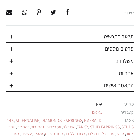
שיתוף
תיאור התכשיט
פרטים נוספים
משלוחים
אחריות
התאמה אישית
מק"ט
N/A
קטגוריה
עגילים
14K
,
ALTERNATIVE
,
DIAMONDS
,
EARRINGS
,
EMERALD
,
TAGS
STUDS
,
STUD EARRINGS
,
FANCY
,
אמרלד
,
אמרלדים
,
זהב ורוד
,
זהב לבן
,
זהב
צהוב
,
טבעי
,
מתנה ליום הולדת
,
מתנה ללידה
,
מתנת לידה
,
סטאד
,
עגילים
,
צמוד