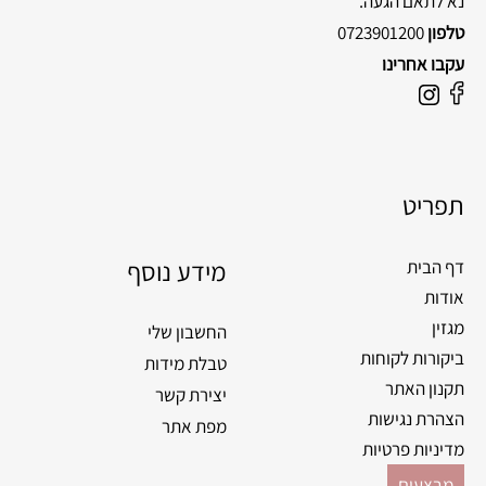
נא לתאם הגעה.
טלפון
0723901200
עקבו אחרינו
F
I
a
n
c
s
e
t
תפריט
b
a
o
g
o
מידע נוסף
r
דף הבית
k
a
אודות
m
מגזין
החשבון שלי
ביקורות לקוחות
טבלת מידות
תקנון האתר
יצירת קשר
הצהרת נגישות
מפת אתר
מדיניות פרטיות
מבצעים