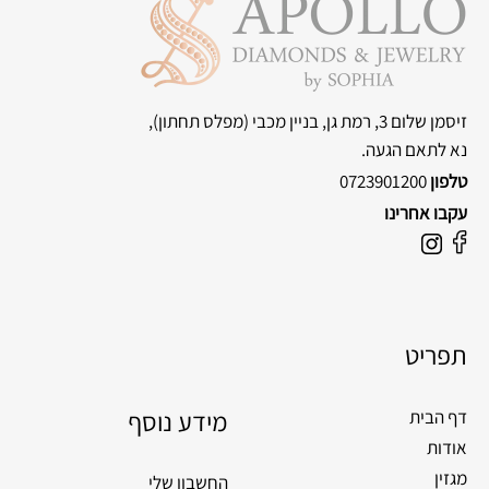
זיסמן שלום 3, רמת גן, בניין מכבי
(מפלס תחתון),
נא לתאם הגעה.
טלפון
0723901200
עקבו אחרינו
F
I
a
n
c
s
e
t
תפריט
b
a
o
g
o
מידע נוסף
r
דף הבית
k
a
אודות
m
מגזין
החשבון שלי