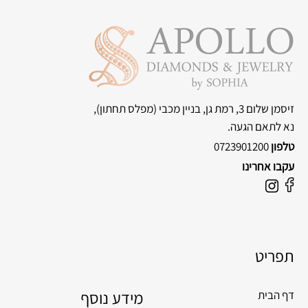
זיסמן שלום 3, רמת גן, בניין מכבי
(מפלס תחתון),
נא לתאם הגעה.
טלפון
0723901200
עקבו אחרינו
F
I
a
n
c
s
e
t
תפריט
b
a
o
g
o
מידע נוסף
r
דף הבית