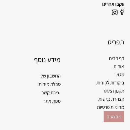
עקבו אחרינו
F
I
a
n
c
s
e
t
תפריט
b
a
o
g
o
מידע נוסף
r
דף הבית
k
a
אודות
m
מגזין
החשבון שלי
ביקורות לקוחות
טבלת מידות
תקנון האתר
יצירת קשר
הצהרת נגישות
מפת אתר
מדיניות פרטיות
מבצעים