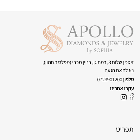
זיסמן שלום 3, רמת גן, בניין מכבי
(מפלס תחתון),
נא לתאם הגעה.
טלפון
0723901200
עקבו אחרינו
F
I
a
n
c
s
e
t
תפריט
b
a
o
g