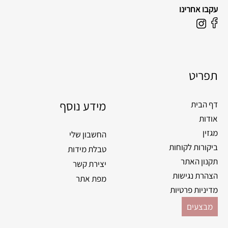
עקבו אחרינו
F
I
a
n
c
s
e
t
תפריט
b
a
o
g
o
מידע נוסף
r
דף הבית
k
a
אודות
m
מגזין
החשבון שלי
ביקורות לקוחות
טבלת מידות
תקנון האתר
יצירת קשר
הצהרת נגישות
מפת אתר
מדיניות פרטיות
מבצעים