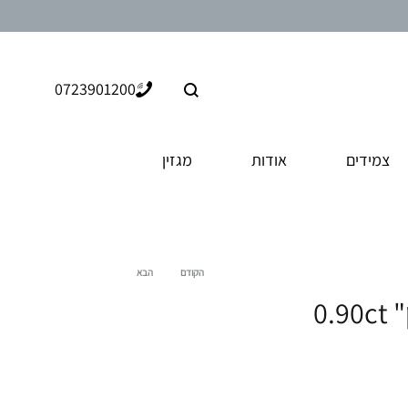
חיפוש
0723901200
צמידים
אודות
מגזין
הקודם
הבא
Product
0.
navigation