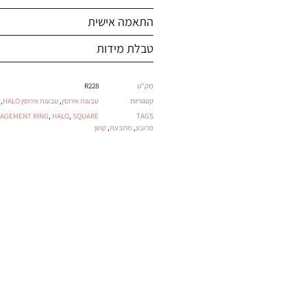
התאמה אישית
טבלת מידות
מק"ט
R228
קטגוריות
טבעות אירוסין
,
טבעות אירוסין HALO
,
AGEMENT RING
,
HALO
,
SQUARE
TAGS
מרובע
,
מרובעת
,
קושן