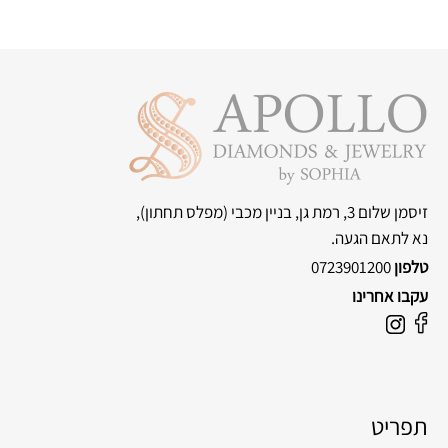
ונמדדות במילימטרים או במספרים סטנדרטיים. חשוב להדגיש כי
מידות יכולות להשתנות מעט בין יצרנים שונים ולעיתים גם בין יד ימין
לשמאל. התאמה מדויקת היא קריטית לנוחות ולבטיחות התכשיט.
מומלץ למדוד את האצבע בסוף היום, כאשר היא בגדלה המרבי,
ולהתייעץ עם צורף מקצועי לקבלת מידה מדויקת. בחנות תכשיטים
מקצועית, כמו אפולו, ישנם כלים מיוחדים (כגון טבעות מדידה או סרט
מידה) שיעזרו לקבוע את המידה הנכונה, תוך התחשבות ברוחב
הטבעת ובמבנה היד האישי של הלקוחה.
זיסמן שלום 3, רמת גן, בניין מכבי
(מפלס תחתון),
נא לתאם הגעה.
טלפון
0723901200
עקבו אחרינו
תפריט