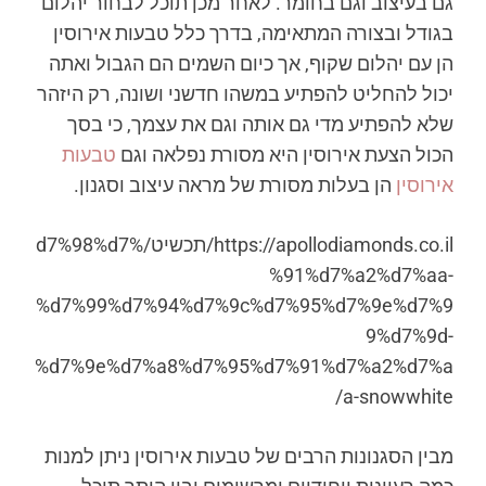
גם בעיצוב וגם בחומר. לאחר מכן תוכל לבחור יהלום
בגודל ובצורה המתאימה, בדרך כלל טבעות אירוסין
הן עם יהלום שקוף, אך כיום השמים הם הגבול ואתה
יכול להחליט להפתיע במשהו חדשני ושונה, רק היזהר
שלא להפתיע מדי גם אותה וגם את עצמך, כי בסך
הכול הצעת אירוסין היא מסורת נפלאה וגם
טבעות
אירוסין
הן בעלות מסורת של מראה עיצוב וסגנון.
https://apollodiamonds.co.il/תכשיט/%d7%98%d7
%91%d7%a2%d7%aa-
%d7%99%d7%94%d7%9c%d7%95%d7%9e%d7%9
9%d7%9d-
%d7%9e%d7%a8%d7%95%d7%91%d7%a2%d7%a
a-snowwhite/
מבין הסגנונות הרבים של טבעות אירוסין ניתן למנות