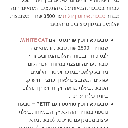
כמה רעיונות ייחודיים ומרשימים ובין היתר תוכל
לבחור בטבעות הבאות על פי התקציב המתאים: הנה
מבחר
טבעות אירוסין זולות
עד 3500 שח – משובצות
יהלומים במגוון עיצובים מרהיבים:
טבעת אירוסין פרינסס דגם
T
WHITE CA
,
שמחירה 2600 שח. טבעת זו מתאימה
לנסיכות חובבות היהלום המרובע. זוהי
טבעת עדינה ונוצצת במיוחד, עם יהלום
מרובע קלאסי במרכז, ועיטור יהלומים
עגולים המשובצים לאורך כחצי החישוק.
הטבעת בעלת מראה יוקרתי ועדין ותהלום
ביותר כל יד עדינה.
טבעת אירוסין טוויסט דגם
PETIT
– טבעת
נוספת במחיר זהה ולא יקרה במיוחד, בעלת
עיצוב מסוגנן עם טוויסט, לטבעת מראה
עדין במיוחד, והיא מעוצבת עם יהלום מרכזי