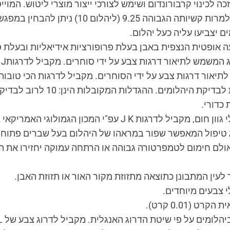
וא יוצר עוד בשלהי המאה ה-18, זכה לכינוי קרבורונדום ושימש לצורכי ייצור מוצרי
שבירה כפולה DR וקלה מיהלום בכ 10%. למרות ק
ם יצביעו עליה כעל יהלום.
 אופטית הנצפית באבן בעלת פרופורציות אידיאליות ובעלת 
שמש לתיאור דרגות צבע על ידי סוחרים. מקביל לדרגותI J עפ"י המכון האמריקאי GIA.
גות צבע על ידי הסוחרים. מקביל לדרגות הכי טובות D E F עפ"י המכון האמריקאי GIA
 כדורי.
יל לדרגות J K עפ"י המכון הגמולוגי האמריקאי GIA.
טיפול המאפשר שפור במראהו של היהלום בעל שברים פתוחים 
 אולם חימום לטמפרטורה גבוהה או הרתחה עמוקה יחזירו את ה
 לעין המתבונן כתוצאה מתזוזת מקור האור או תזוזת האבן.
 צבעים מיוחדים.
 (0.01 קרט).
ם על פי שיטת הדרוג האנגלית. מקביל לדרוג צבע של K L על פי המכון האמריקאי.