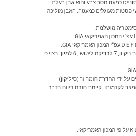
 ליטוש. המוייסונייט כמעט חסר צבע והוא אבן בעלת
שיותה הגבוהה 9.25 (ליהלום 10) ניתן להבחין במפגשי פסטות מעוגלים כמעטה. האבן מוליכה
סימטריה מושלמת.
.
– זכוכית מגדלת המשמשת לבדיקת היהלומים. ההגדלות המקובלות הינן: 10 לרוב לבדיקת ניקיון, 7 לבדיקת ליטוש , 6 למיון. רצוי כי
על ידי החדרת חומר זר (סיליקון)
מצב לקדמותו. קיימת חובת דיווח בדבר