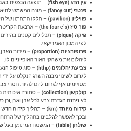
עין הדג
(fish eye)
– תופעה הנצפית באבני
פנטזי
(fancy cut)
– מונח המשמש לתיאור
פוויליון
(pavilion)
– חלקו התחתון של הי
פור סיז
(the four c`s)
– ארבעת הקריטריונ
פיקה
(pique)
לפי המכון האמריקאי.
פרופורציות
(proportion)
– מידות האבן,מ
ליהלום את משחקי האור האופייניים לו.
צביעת יהלומים
(hthp)
– סוג טיפול הנע
לגרום לשינוי מבנה השרג הנקלט על ידי ה
מסויימים אף לגרום להם להיות חסרי צב
קולקשן
(collection)
– סחורה איכותית מ
לא ניתנת הגדרת צבע לכל אבן ואבן,וכן 
קידוח מיוחד
(km)
– תהליך קידוח חדש ב
ובכך לאפשר להלבינו בתהליך של הרתחה
שולחן
(table)
– המשטח המתומן בעל שמ