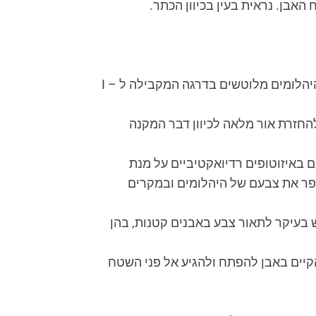
אבן. נראית בעין בכיוון הכתר.
– תכלילים קטנים בהירים או כהים המצויים ביהלום. מונח זה משמש במיון הצלילות של היהלומים מלוטשים בדרגה המקבילה ל – I
להחזרת אור מלאה לכיוון דבר המקנה
 באיזוטופים רדיואקטיביים על מנת
לשפר את צבעם של היהלומים ובמקרים
 בעיקר לתאור צבע באבנים קטנות, בהן
קיים באבן להפתח ולהגיע אל פני השטח