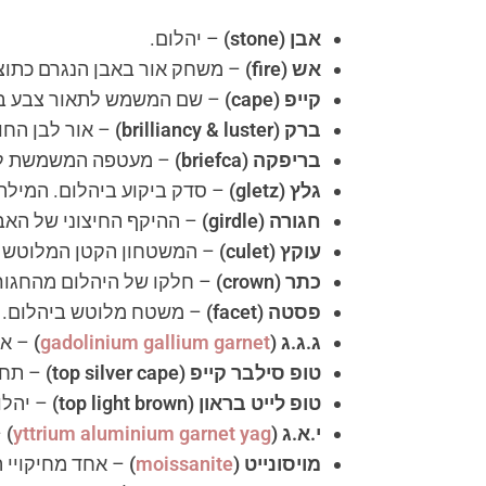
אבן
(stone)
– יהלום.
אש
(fire)
– משחק אור באבן הנגרם כתוצ
קייפ
(cape)
– שם המשמש לתאור צבע באבנ
ברק
(brilliancy & luster)
– אור לבן החו
בריפקה
(briefca)
– מעטפה המשמשת לאכ
גלץ
(gletz)
– סדק ביקוע ביהלום. המילה
חגורה
(girdle)
– ההיקף החיצוני של האבן
עוקץ
(culet)
– המשטחון הקטן המלוטש במ
כתר
(crown)
– חלקו של היהלום מהחגור
פסטה
(facet)
– משטח מלוטש ביהלום.
ג.ג.ג
(
gadolinium gallium garnet
)
– אח
טופ סילבר קייפ
(top silver cape)
– תחום 
טופ לייט בראון
(top light brown)
– יהלומים
י.א.ג
(
yttrium aluminium garnet yag
)
–
מויסונייט
(
moissanite
)
– אחד מחיקויי היהלום אש