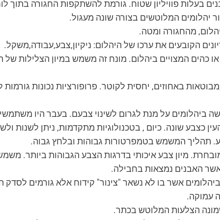
ם בעלות פוויליון שטוח. גורמת להשתקפות החגורה בתוך לוח ה
 יהלומים המלוטשים בצורה שונה מעגול.
הלום, מהחגורה ומטה.
ים הקובעים את ערכו של היהלום: ניקיון,צבע,עבודה,משקל.
בוטאות באחוזים, יחסית לקוטר. פרופורציות נכונות גורמות 
שה ביהלומים על מנת לגרום לשינוי צבעם. בעבר היו משתמשים
עין כצבע שונה. כיום , בטכנולוגיות מתקדמות, ניתן לשנות ו
ע. תהליך המשמש בטמפרטורות גבוהות ובלחץ גבוה.
ובחרת. מיון צבע איכותי בדרגות הצבע הגבוהות ביותר. משמש
כאשר האבנים נמצאות בחבילה.
יהלומים אשר בו לא נשאר "צינור" קידוח אלא גורמים לסדק ה
 עמוקה.
ונה הצלעות המלוטש בכתר.