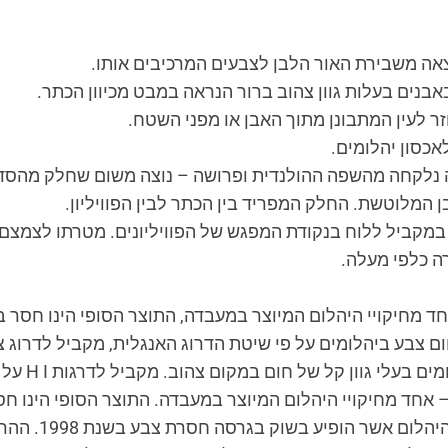
אה משבירת האור הלבן לצבעים המרכיבים אותו.
ים בעלות גוון צהוב ברור הנראה במבט מכיוון הכתר.
זר לעין המתבונן מתוך האבן או מפני השטח.
סון יהלומים.
 נלקחה מהשפה ההולנדית ופרושה – נוצה משום שחלק מהסדק
 המלוטשת. החלק המפריד בין הכתר לבין הפוויליון.
קביל ללוח בנקודת המפגש של הפוויליונים. מטרתו לצמצם א
ה כלפי מעלה.
ד מחיקויי היהלום המיוצר במעבדה, התוצר הסופי הינו חסר ב
צבע ביהלומים על פי שיטת הדרוג האנגלית, מקביל לדרוג צבע של J על פי השיטה ה
 בעלי גוון קל של חום במקום צהוב. מקביל לדרגות H I על פי השיטה האמריקאית.
 אחד מחיקויי היהלום המיוצר במעבדה. התוצר הסופי הינו חס
ר הופיע בשוק בגרסה חסרת צבע בשנת 1998. ההרכב הכימי של המויסונייט הוא