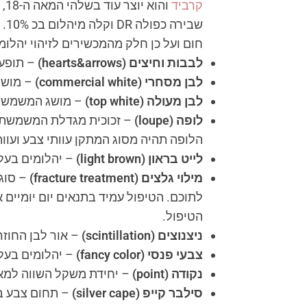
קרביד
וה
חום ועל כן חלק מהמכשירים לזיהוי יהלומי
לבבות וחיצים
(hearts&arrows)
– תופעה
לבן מסחרי
(commercial white)
– מושג המ
לבן מעולה
(top white)
– מושג המשמש לתיאור דר
לופה
(loupe)
הלופה תהיה מסוג המתקן עוותי צבע ועוות
לייט בראון
(light brown)
– יהלומים בעלי גוון חום, מקב
מילוי גלצים
(fracture treatment)
– סוג 
לתוכם. הטיפול עמיד בתנאים יום יומיים
הטיפול.
ניצנוצים
(scintillation)
– אור לבן החוזר
צבעי פנסי
(fancy color)
– יהלומים בעלי
נקודה
(point)
– יחידת משקל השווה למאית הקרט
סילבר קייפ
(silver cape)
– תחום צבע ביהלומי