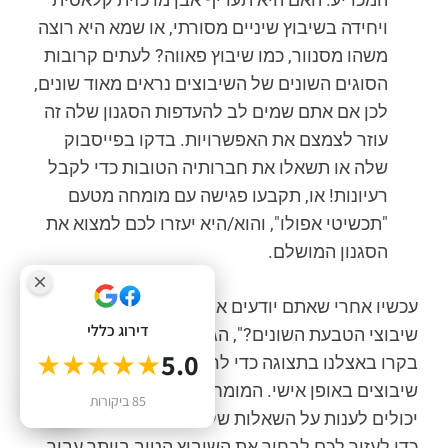
ויחידה בשיבוץ שיניים מסורתי, או שמא היא רוצה
משהו מסנוור, כמו שיבוץ פאווה? לעתים קרובות
הסוגים השונים של השיבוצים נראים מאוד שונים,
לכן אם אתם שמים לב להעדפות הסגנון שלה זה
עוזר לצמצם את האפשרויות. בדקו בפייסבוק
שלה או תשאלו את חברותיה הטובות כדי לקבל
רעיונות! או, תקבעו פגישה עם מומחה מטעם
"תכשיטי אפולו", והוא/היא יעזרו לכם למצוא את
הסגנון המושלם.
עכשיו אחרי שאתם יודעים את התשובה ל "מה הם
דירוג כללי
שיבוצי הטבעת השונים?", הגיע הזמן לקבל החלטה.
★★★★★
5.0
בקרו באצלנו בתצוגה כדי לראות סוגים שונים של
שיבוצים באופן אישי. המומחים שלנו לתכשיטים
0
85 ביקורות
יכולים לענות על השאלות שלכם לגבי סגנונות שיבוץ
כדי לעזור לכם לבחור את השיבוץ הטוב ביותר עבור