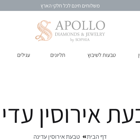
משלוחים חינם לכל חלקי הארץ
אפולו
מבחר
טבעות לשיבוץ
תליונים
עגילים
תכשיטי
תכשיטי
יהלומים
יהלומים
ואבני
חן
איכותיים
היישר
ת אירוסין עדי
מהבורסה
ליהלומים
ברמת
גן
דף הבית
טבעת אירוסין עדינה