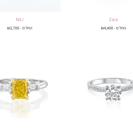
NILI
Zara
החל מ -
4,400
₪
החל מ -
2,700
₪