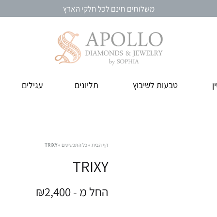
משלוחים חינם לכל חלקי הארץ
אפולו
מבחר
ן
טבעות לשיבוץ
תליונים
עגילים
תכשיטי
תכשיטי
יהלומים
יהלומים
ואבני
חן
איכותיים
דף הבית
»
כל התכשיטים
»
TRIXY
היישר
TRIXY
מהבורסה
ליהלומים
החל מ -
2,400
₪
ברמת
גן