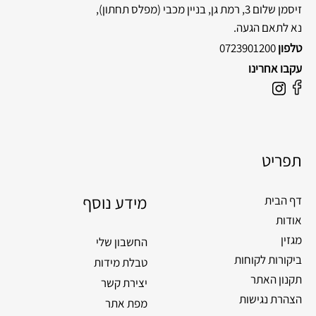
זיסמן שלום 3, רמת גן, בניין מכבי
(מפלס תחתון),
נא לתאם הגעה.
טלפון
0723901200
עקבו אחרינו
F
I
a
n
c
s
e
t
תפריט
b
a
o
g
o
מידע נוסף
r
דף הבית
k
a
אודות
m
מגזין
החשבון שלי
ביקורות לקוחות
טבלת מידות
תקנון האתר
יצירת קשר
הצהרת נגישות
מפת אתר