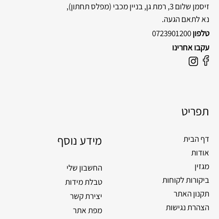
זיסמן שלום 3, רמת גן, בניין מכבי
(מפלס תחתון),
נא לתאם הגעה.
טלפון
0723901200
עקבו אחרינו
F
I
a
n
c
s
e
t
תפריט
b
a
o
g
o
מידע נוסף
r
דף הבית
k
a
אודות
m
מגזין
החשבון שלי
ביקורות לקוחות
טבלת מידות
תקנון האתר
יצירת קשר
הצהרת נגישות
מפת אתר