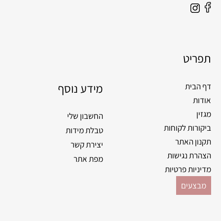
F
I
a
n
c
s
e
t
תפריט
b
a
o
g
o
מידע נוסף
r
דף הבית
k
a
אודות
m
מגזין
החשבון שלי
ביקורות לקוחות
טבלת מידות
תקנון האתר
יצירת קשר
הצהרת נגישות
מפת אתר
מדיניות פרטיות
מבצעים