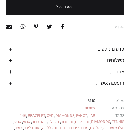
הוספה לסל
שיתוף
פרטים נוספים
משלוחים
אחריות
התאמה אישית
מק"ט
B110
קטגוריה
צמידים
14K
,
BRACELET
,
CVD
,
DIAMONDS
,
FANCY
,
LAB
TAGS
TENNIS
,
DIAMONDS
,
זהב אדום
,
זהב ורוד
,
זהב לבן
,
זהב צהוב
,
טבעי
,
טניס
,
יהלומי מעבדה
,
יהלומים
,
מתנה ליום הולדת
,
מתנה ללידה
,
מתנת לידה
,
צמיד
,