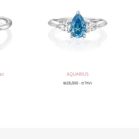
AQUARIUS
טב
החל מ -
28,000
₪