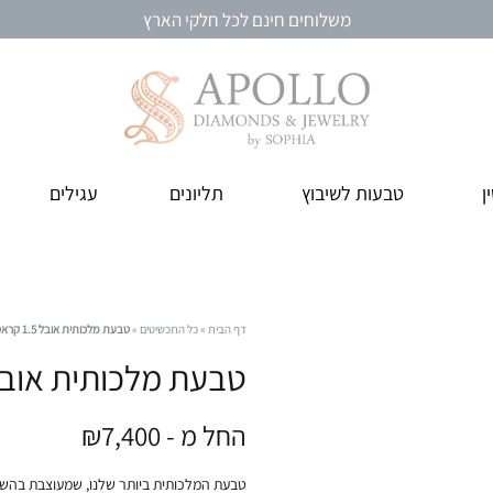
משלוחים חינם לכל חלקי הארץ
אפולו
מבחר
ן
טבעות לשיבוץ
תליונים
עגילים
תכשיטי
תכשיטי
יהלומים
יהלומים
ואבני
חן
איכותיים
דף הבית
»
כל התכשיטים
»
טבעת מלכותית אובל 1.5 קראט
היישר
טבעת מלכותית אובל 1.5 קר
מהבורסה
ליהלומים
החל מ -
7,400
₪
ברמת
גן
טבעת המלכותית ביותר שלנו, שמעוצבת בהש