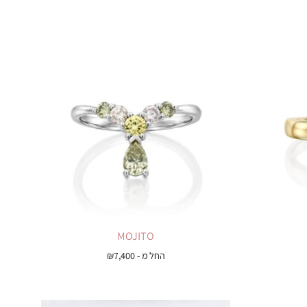
MOJITO
החל מ -
7,400
₪