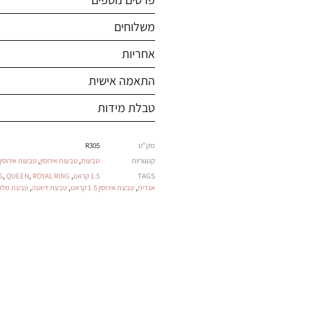
משלוחים
אחריות
התאמה אישית
טבלת מידות
מק"ט
R305
קטגוריות
טבעות
,
טבעות אירוסין
,
טבעות אירוסין HALO
TAGS
1.5 קראט
,
ROYAL RING
,
QUEEN
,
S
אגדית
,
טבעת אירוסין 1.5 קראט
,
טבעת דיאנה
,
טבעת מלכ