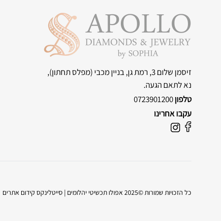
זיסמן שלום 3, רמת גן, בניין מכבי
(מפלס תחתון),
נא לתאם הגעה.
טלפון
0723901200
עקבו אחרינו
F
I
a
n
c
s
e
t
b
a
o
g
כל הזכויות שמורות ©2025 אפולו תכשיטי יהלומים |
סייטלינקס קידום אתרים
o
r
k
a