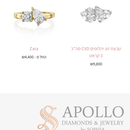
טבעת זוג יהלומים CVD סה"כ
Zara
3 קראט
החל מ -
4,400
₪
₪
9,800