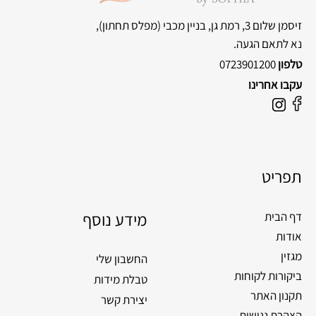
זיסמן שלום 3, רמת גן, בניין מכבי
(מפלס תחתון),
נא לתאם הגעה.
טלפון
0723901200
עקבו אחרינו
F
I
a
n
c
s
e
t
תפריט
b
a
o
g
o
מידע נוסף
r
דף הבית
k
a
אודות
m
מגזין
החשבון שלי
ביקורות לקוחות
טבלת מידות
תקנון האתר
יצירת קשר
הצהרת נגישות