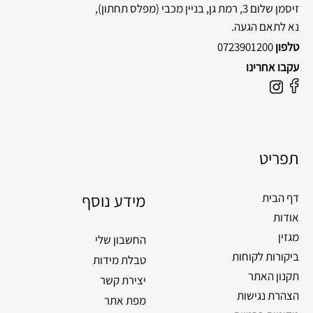
זיסמן שלום 3, רמת גן, בניין מכבי
(מפלס תחתון),
נא לתאם הגעה.
טלפון
0723901200
עקבו אחרינו
F
I
a
n
c
s
e
t
תפריט
b
a
o
g
o
מידע נוסף
r
דף הבית
k
a
אודות
m
מגזין
החשבון שלי
ביקורות לקוחות
טבלת מידות
תקנון האתר
יצירת קשר
הצהרת נגישות
מפת אתר