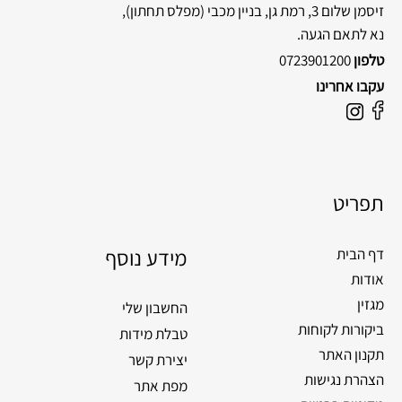
זיסמן שלום 3, רמת גן, בניין מכבי
(מפלס תחתון),
נא לתאם הגעה.
טלפון
0723901200
עקבו אחרינו
F
I
a
n
c
s
e
t
תפריט
b
a
o
g
o
מידע נוסף
r
דף הבית
k
a
אודות
m
מגזין
החשבון שלי
ביקורות לקוחות
טבלת מידות
תקנון האתר
יצירת קשר
הצהרת נגישות
מפת אתר