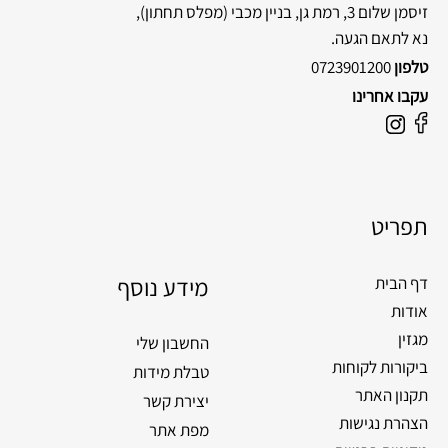
זיסמן שלום 3, רמת גן, בניין מכבי
(מפלס תחתון),
נא לתאם הגעה.
טלפון
0723901200
עקבו אחרינו
F
I
a
n
c
s
e
t
תפריט
b
a
o
g
o
מידע נוסף
r
דף הבית
k
a
אודות
m
מגזין
החשבון שלי
ביקורות לקוחות
טבלת מידות
תקנון האתר
יצירת קשר
הצהרת נגישות
מפת אתר