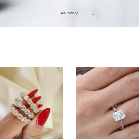
דף הבית
»
2ct