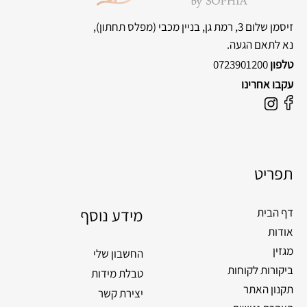
זיסמן שלום 3, רמת גן, בניין מכבי
(מפלס תחתון),
נא לתאם הגעה.
טלפון
0723901200
עקבו אחרינו
F
I
a
n
c
s
e
t
תפריט
b
a
o
g
o
מידע נוסף
r
דף הבית
k
a
אודות
m
מגזין
החשבון שלי
ביקורות לקוחות
טבלת מידות
תקנון האתר
יצירת קשר