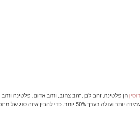
וסין
הן פלטינה, זהב לבן, זהב צהוב, וזהב אדום. פלטינה וזהב
המתכות הללו נראות מאוד דומות, אך פלטינה עמידה יותר ועולה בערך %