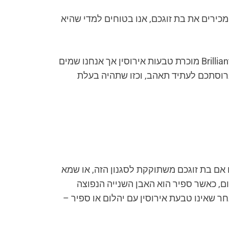
כירים את בת זוגכם, אנו בטוחים למדי שהיא
בצורה אידאלית, היא גם תהיה מסוחררת מהתרגשות מהטבעת שבחרתם, וכאן אנחנו יכולים לעזור. כן, Brilliant Earth מוכרת טבעות אירוסין אך אנחנו שמים
רוסתכם לעתיד תאהב, וכזו שתהיה בעלת
ם אם בת זוגכם משתוקקת לסגנון הזה, או שמא
ל- 90% מטבעות האירוסין מאופיינות ביהלום, כאשר ספיר הוא האבן השנייה הנפוצה
חר שאינו טבעת אירוסין עם יהלום או ספיר –