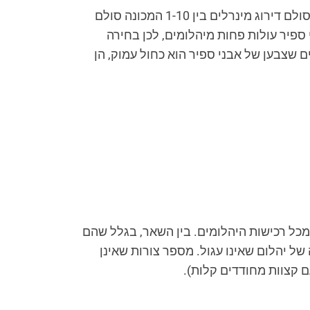
יהלומים ואבני ספיר הם גם האבנים הקשות ביותר (יהלומים מדורגים במקום ה- 10 ואבני ספיר במקום ה- 9 בסולם דירוג מינרלים בין 1-10 המכונה סולם
ספיר עולות פחות מיהלומים, לכן בחירה
שצבען של אבני ספיר הוא כחול עמוק, הן
לומים נחתכים לעשר צורות סטנדרטיות, כאשר צורה עגולה היא הבחירה הנפוצה ביותר, בעודה מהווה 75% מכל רכישות היהלומים. בין השאר, בגלל שהם
ם יותר מצורות אחרות. למעשה, אתם יכולים לחסוך עד 40% על-ידי בחירה של יהלום שאינו עגול. מספר צורות שאינן
עם קצוות מחודדים קלות).