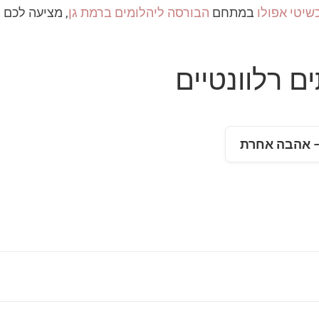
שיטי אפולו
במתחם
הבורסה ליהלומים ברמת גן
, מציעה לכם 
ם רלוונטיים
– אהבה אחרת
יטי יהלומים, הוא השקעה קריטית לשמירה על נכס בעל ערך רגשי וכספ