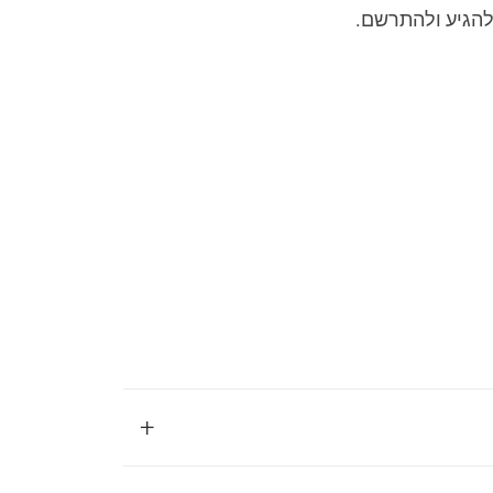
להגיע ולהתרשם.
+
י גבוה. המחיר אינו קבוע ותלוי במספר פרמטרים