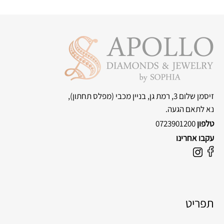
זיסמן שלום 3, רמת גן, בניין מכבי
(מפלס תחתון),
נא לתאם הגעה.
טלפון
0723901200
עקבו אחרינו
F
I
a
n
c
s
e
t
תפריט
b
a
o
g