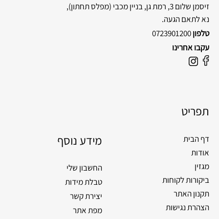
זיסמן שלום 3, רמת גן, בניין מכבי
(מפלס תחתון),
נא לתאם הגעה.
טלפון
0723901200
עקבו אחרינו
F
I
a
n
c
s
e
t
תפריט
b
a
o
g
o
מידע נוסף
r
דף הבית
k
a
אודות
m
מגזין
החשבון שלי
ביקורות לקוחות
טבלת מידות
תקנון האתר
יצירת קשר
הצהרת נגישות
מפת אתר