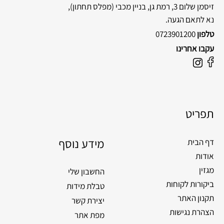
זיסמן שלום 3, רמת גן, בניין מכבי
(מפלס תחתון),
נא לתאם הגעה.
טלפון
0723901200
עקבו אחרינו
F
I
a
n
c
s
e
t
תפריט
b
a
o
g
o
מידע נוסף
r
דף הבית
k
a
אודות
m
מגזין
החשבון שלי
ביקורות לקוחות
טבלת מידות
תקנון האתר
יצירת קשר
הצהרת נגישות
מפת אתר