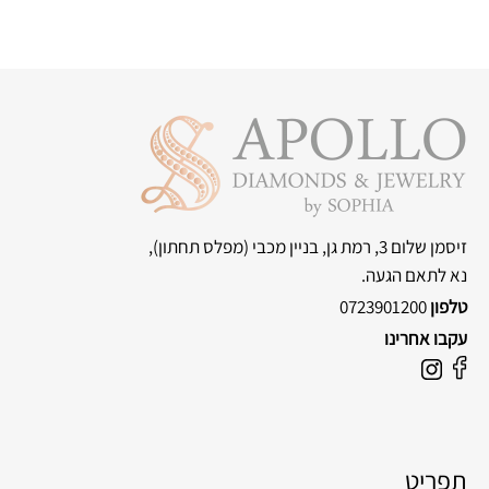
זיסמן שלום 3, רמת גן, בניין מכבי
(מפלס תחתון),
נא לתאם הגעה.
טלפון
0723901200
עקבו אחרינו
F
I
a
n
c
s
e
t
תפריט
b
a