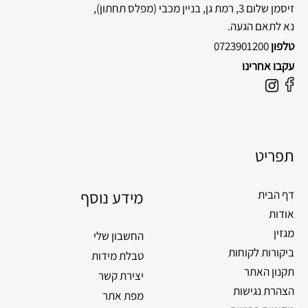
זיסמן שלום 3, רמת גן, בניין מכבי
(מפלס תחתון),
נא לתאם הגעה.
טלפון
0723901200
עקבו אחרינו
F
I
a
n
c
s
e
t
תפריט
b
a
o
g
o
מידע נוסף
r
דף הבית
k
a
אודות
m
מגזין
החשבון שלי
ביקורות לקוחות
טבלת מידות
תקנון האתר
יצירת קשר
הצהרת נגישות
מפת אתר