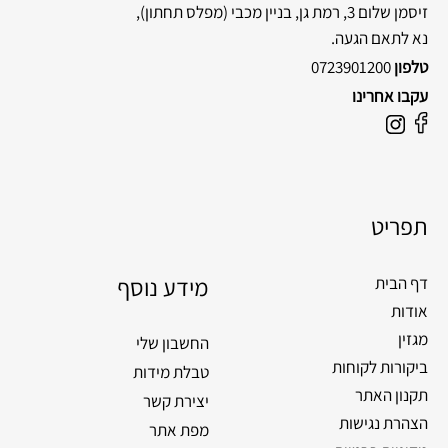
זיסמן שלום 3, רמת גן, בניין מכבי
(מפלס תחתון),
נא לתאם הגעה.
טלפון
0723901200
עקבו אחרינו
F
I
a
n
c
s
e
t
תפריט
b
a
o
g
o
מידע נוסף
r
דף הבית
k
a
אודות
m
מגזין
החשבון שלי
ביקורות לקוחות
טבלת מידות
תקנון האתר
יצירת קשר
הצהרת נגישות
מפת אתר