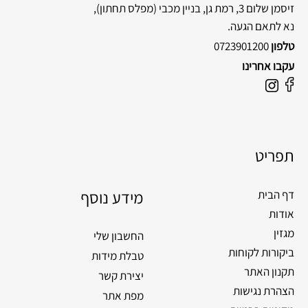
זיסמן שלום 3, רמת גן, בניין מכבי
(מפלס תחתון),
נא לתאם הגעה.
טלפון
0723901200
עקבו אחרינו
F
I
a
n
c
s
e
t
תפריט
b
a
o
g
o
מידע נוסף
r
דף הבית
k
a
אודות
m
מגזין
החשבון שלי
ביקורות לקוחות
טבלת מידות
תקנון האתר
יצירת קשר
הצהרת נגישות
מפת אתר