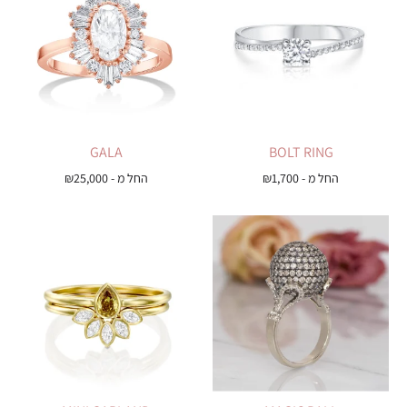
GALA
BOLT RING
החל מ -
1,700
₪
החל מ -
25,000
₪