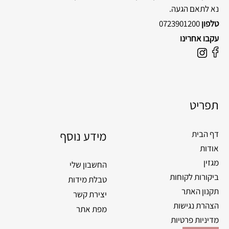
נא לתאם הגעה.
טלפון
0723901200
עקבו אחרינו
F
I
a
n
c
s
e
t
תפריט
b
a
o
g
o
מידע נוסף
r
דף הבית
k
a
אודות
m
מגזין
החשבון שלי
ביקורות לקוחות
טבלת מידות
תקנון האתר
יצירת קשר
הצהרת נגישות
מפת אתר
מדיניות פרטיות