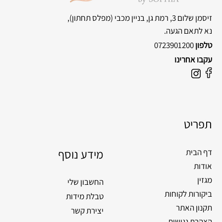
זיסמן שלום 3, רמת גן, בניין מכבי
(מפלס תחתון),
נא לתאם הגעה.
טלפון
0723901200
עקבו אחרינו
F
I
a
n
c
s
e
t
תפריט
b
a
o
g
o
מידע נוסף
r
דף הבית
k
a
אודות
m
מגזין
החשבון שלי
ביקורות לקוחות
טבלת מידות
תקנון האתר
יצירת קשר
הצהרת נגישות