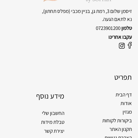
זיסמן שלום 3, רמת גן, בניין מכבי
(מפלס תחתון),
נא לתאם הגעה.
טלפון
0723901200
עקבו אחרינו
F
I
a
n
c
s
e
t
תפריט
b
a
o
g
o
מידע נוסף
r
דף הבית
k
a
אודות
m
מגזין
החשבון שלי
ביקורות לקוחות
טבלת מידות
תקנון האתר
יצירת קשר
הצהרת נגישות