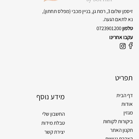
זיסמן שלום 3, רמת גן, בניין מכבי
(מפלס תחתון),
נא לתאם הגעה.
טלפון
0723901200
עקבו אחרינו
F
I
a
n
c
s
e
t
תפריט
b
a
o
g
o
מידע נוסף
r
דף הבית
k
a
אודות
m
מגזין
החשבון שלי
ביקורות לקוחות
טבלת מידות
תקנון האתר
יצירת קשר
הצהרת נגישות