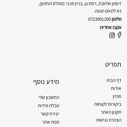
זיסמן שלום 3, רמת גן, בניין מכבי
(מפלס תחתון),
נא לתאם הגעה.
טלפון
0723901200
עקבו אחרינו
F
I
a
n
c
s
e
t
תפריט
b
a
o
g
o
מידע נוסף
r
דף הבית
k
a
אודות
m
מגזין
החשבון שלי
ביקורות לקוחות
טבלת מידות
תקנון האתר
יצירת קשר
הצהרת נגישות
מפת אתר