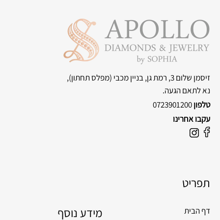
זיסמן שלום 3, רמת גן, בניין מכבי
(מפלס תחתון),
נא לתאם הגעה.
טלפון
0723901200
עקבו אחרינו
F
I
a
n
c
s
e
t
תפריט
b
a
o
g
o
מידע נוסף
r
דף הבית