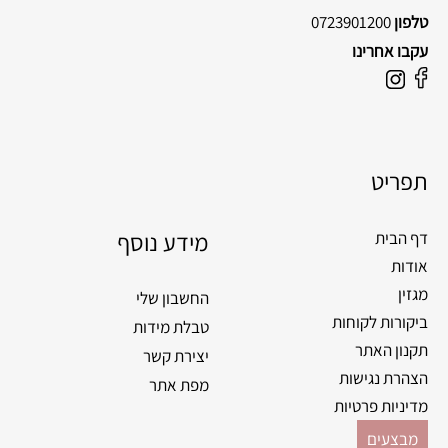
טלפון
0723901200
עקבו אחרינו
F
I
a
n
c
s
e
t
תפריט
b
a
o
g
o
מידע נוסף
r
דף הבית
k
a
אודות
m
מגזין
החשבון שלי
ביקורות לקוחות
טבלת מידות
תקנון האתר
יצירת קשר
הצהרת נגישות
מפת אתר
מדיניות פרטיות
מבצעים