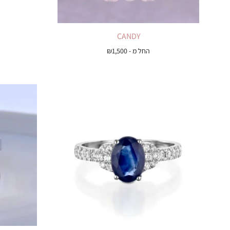
CANDY
החל מ -
1,500
₪