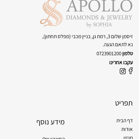
זיסמן שלום 3, רמת גן, בניין מכבי
(מפלס תחתון),
נא לתאם הגעה.
טלפון
0723901200
עקבו אחרינו
F
I
a
n
c
s
e
t
תפריט
b
a
o
g
o
מידע נוסף
r
דף הבית
k
a
אודות
m
מגזין
החשבון שלי