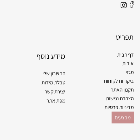
F
I
a
n
c
s
e
t
תפריט
b
a
o
g
o
מידע נוסף
r
דף הבית
k
a
אודות
m
מגזין
החשבון שלי
ביקורות לקוחות
טבלת מידות
תקנון האתר
יצירת קשר
הצהרת נגישות
מפת אתר
מדיניות פרטיות
מבצעים